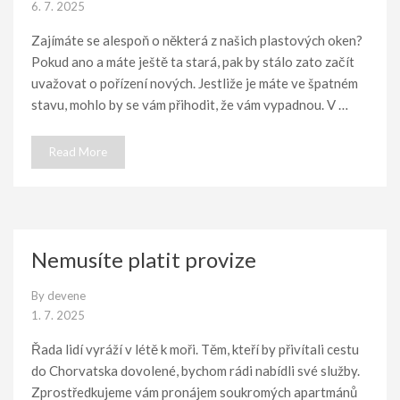
6. 7. 2025
Zajímáte se alespoň o některá z našich plastových oken?
Pokud ano a máte ještě ta stará, pak by stálo zato začít
uvažovat o pořízení nových. Jestliže je máte ve špatném
stavu, mohlo by se vám přihodit, že vám vypadnou. V …
Read More
Nemusíte platit provize
By
devene
1. 7. 2025
Řada lidí vyráží v létě k moři. Těm, kteří by přivítali cestu
do Chorvatska dovolené, bychom rádi nabídli své služby.
Zprostředkujeme vám pronájem soukromých apartmánů