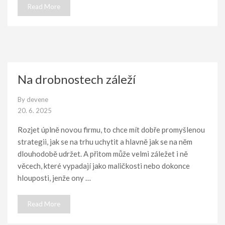
Read More
Na drobnostech záleží
By
devene
20. 6. 2025
Rozjet úplně novou firmu, to chce mít dobře promyšlenou
strategii, jak se na trhu uchytit a hlavně jak se na něm
dlouhodobě udržet. A přitom může velmi záležet i ně
věcech, které vypadají jako maličkosti nebo dokonce
hlouposti, jenže ony …
Read More