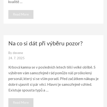
kvalitě …
Read More
Na co si dát při výběru pozor?
By
devene
24. 7. 2025
Krbová kamna se v posledních letech těší velké oblibě. S
výběrem vám samozřejmě rád pomůže náš proškolený
personál, který si se vším poradí. Před začátkem nákupu je
dobré ujasnit si pár věcí. Hlavní je samozřejmě vzhled.
Existuje spousta typů a …
Read More