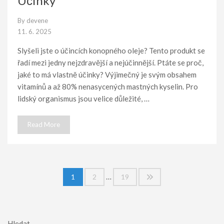
Účinky
By
devene
11. 6. 2025
Slyšeli jste o účincích konopného oleje? Tento produkt se
řadí mezi jedny nejzdravější a nejúčinnější. Ptáte se proč,
jaké to má vlastně účinky? Výjimečný je svým obsahem
vitamínů a až 80% nenasycených mastných kyselin. Pro
lidský organismus jsou velice důležité, …
Read More
Stránkování
…
1
2
19
příspěvků
Hledat