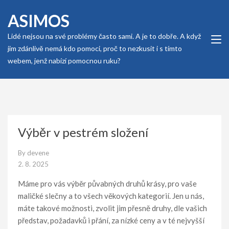
Skip
ASIMOS
to
content
Lidé nejsou na své problémy často sami. A je to dobře. A když
(Press
jim zdánlivě nemá kdo pomoci, proč to nezkusit i s tímto
Enter)
webem, jenž nabízí pomocnou ruku?
Výběr v pestrém složení
By
devene
2. 8. 2025
Máme pro vás výběr půvabných druhů krásy, pro vaše
maličké slečny a to všech věkových kategorií. Jen u nás,
máte takové možnosti, zvolit jim přesně druhy, dle vašich
představ, požadavků i přání, za nízké ceny a v té nejvyšší