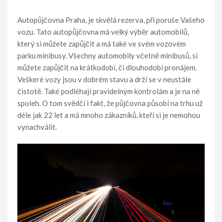
Autopůjčovna Praha, je skvělá rezerva, při poruše Vašeho
vozu. Tato autopůjčovna má velký výběr automobilů,
který si můžete zapůjčit a má také ve svém vozovém
parku minibusy. Všechny automobily včetně minibusů, si
můžete zapůjčit na krátkodobí, či dlouhodobí pronájem.
Veškeré vozy jsou v dobrém stavu a drží se v neustále
čistotě. Také podléhají pravidelným kontrolám a je na ně
spoleh. O tom svědčí i fakt, že půjčovna působí na trhu už
déle jak 22 let a má mnoho zákazníků, kteří si je nemohou
vynachválit.