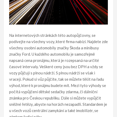
Na internetových stránkách této autopůjčovny, se
podívejte na všechny vozy, které firma nabízí. Najdete zde
všechny osobní automobily značky Škoda a minibusy
značky Ford. U každého automobilu je samozřejmě
napsaná cena pronájmu, která je rozepsaná na určité
časové intervaly. Veškeré ceny jsou bez DPH a vždy se
vozy půjčují s plnou nádrží. S plnou nádrží se však i
vracejí. Pokud si vůz půjčíte, tak se můžete těšit na řadu
výhod, které k pronájmu budete mít. Mezi tyto výhody se
počítá vypůjčení dětské sedačky zdarma, či dálniční
známka pro Českou republiku. Dále si můžete vypůjčit
sněžné řetězy, abyste na horách nezapadli. Standardem je
u všech vozů centrální zamykání a také imobilizér, se
zámkem řadicí páky.