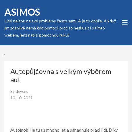
Skip
ASIMOS
to
content
Lidé nejsou na své problémy často sami. A je to dobře. A když
(Press
jim zdánlivě nemá kdo pomoci, proč to nezkusit i s tímto
Enter)
webem, jenž nabízí pomocnou ruku?
Autopůjčovna s velkým výběrem
aut
By
devene
10. 10. 2021
Automobil je tu už mnoho let a usnadňuje práci lidí. Díky