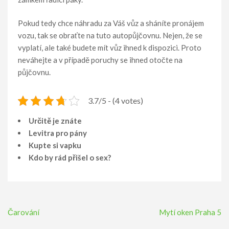
Pokud tedy chce náhradu za Váš vůz a sháníte pronájem
vozu, tak se obraťte na tuto autopůjčovnu. Nejen, že se
vyplatí, ale také budete mít vůz ihned k dispozici. Proto
neváhejte a v případě poruchy se ihned otočte na
půjčovnu.
3.7/5 - (4 votes)
Určitě je znáte
Levitra pro pány
Kupte si vapku
Kdo by rád přišel o sex?
Navigace
Čarování
Mytí oken Praha 5
pro