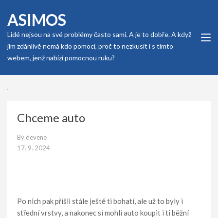
Skip
ASIMOS
to
content
Lidé nejsou na své problémy často sami. A je to dobře. A když
(Press
jim zdánlivě nemá kdo pomoci, proč to nezkusit i s tímto
Enter)
webem, jenž nabízí pomocnou ruku?
Chceme auto
By
devene
17. 9. 2024
Po nich pak přišli stále ještě ti bohatí, ale už to byly i
střední vrstvy, a nakonec si mohli auto koupit i ti běžní