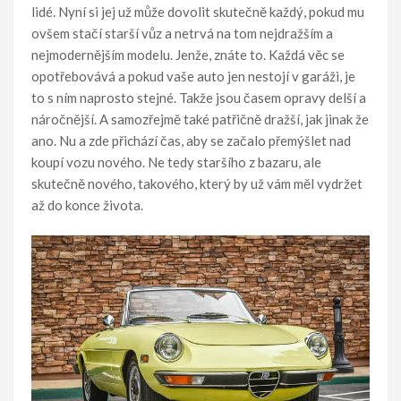
lidé. Nyní si jej už může dovolit skutečně každý, pokud mu
ovšem stačí starší vůz a netrvá na tom nejdražším a
nejmodernějším modelu. Jenže, znáte to. Každá věc se
opotřebovává a pokud vaše auto jen nestojí v garáži, je
to s ním naprosto stejné. Takže jsou časem opravy delší a
náročnější. A samozřejmě také patřičně dražší, jak jinak že
ano. Nu a zde přichází čas, aby se začalo přemýšlet nad
koupí vozu nového. Ne tedy staršího z bazaru, ale
skutečně nového, takového, který by už vám měl vydržet
až do konce života.