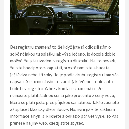
Bez registru znamená to, že když jste si odložili sám o
sobě nějakou tu splátku jak výše řečeno, je docela dobře
možné, že jste uvedeni v registru dlužníků. Ne, to nevadí,
že jste hned potom zaplatili, prostě tam jste a budete
ještě dva nebo tři roky. To je podle druhu registru kam vás
napsali. Ale nemusí vám to vadit, jak řečeno, tohle auto
bude bez registru. A bez akontace znamená to, že
nemusíte platit žádnou sumu jako procento z ceny vozu,
která se platí ještě před půjčkou samotnou. Takže začnete
až splácet klasicky dle smlouvy. Nu, nyní již víte základní
informace a nyní si klikněte a odkaz o pár vět výše. To vás
přenese na jiný web, kde zjistíte zbytek.