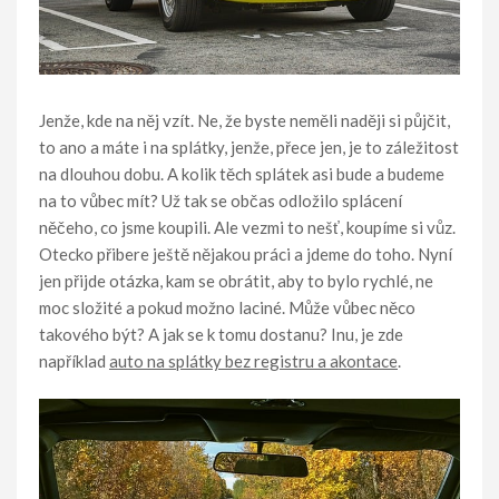
Jenže, kde na něj vzít. Ne, že byste neměli naději si půjčit,
to ano a máte i na splátky, jenže, přece jen, je to záležitost
na dlouhou dobu. A kolik těch splátek asi bude a budeme
na to vůbec mít? Už tak se občas odložilo splácení
něčeho, co jsme koupili. Ale vezmi to nešť, koupíme si vůz.
Otecko přibere ještě nějakou práci a jdeme do toho. Nyní
jen přijde otázka, kam se obrátit, aby to bylo rychlé, ne
moc složité a pokud možno laciné. Může vůbec něco
takového být? A jak se k tomu dostanu? Inu, je zde
například
auto na splátky bez registru a akontace
.