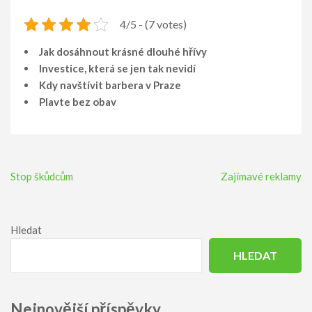
4/5 - (7 votes)
Jak dosáhnout krásné dlouhé hřívy
Investice, která se jen tak nevidí
Kdy navštívit barbera v Praze
Plavte bez obav
Navigace
Stop škůdcům
Zajímavé reklamy
pro
příspěvek
Hledat
HLEDAT
Nejnovější příspěvky