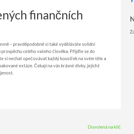
ených finančních
N
Ž
ševně – pravděpodobně si také vyděláváte solidní
ku prospěchu celého vašeho člověka. Přijďte se do
te si nechat opečovávat každý kousíček na svém těle a
kované extáze. Čekají na vás krásné dívky, jejichž
jenost.
Dovolená na klíč