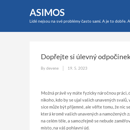
Skip
ASIMOS
to
content
Lidé nejsou na své problémy často sami. A je to dobře. 
(Press
Enter)
Dopřejte si úlevný odpočinek
By
devene
19. 5. 2023
Možná právě vy máte fyzicky náročnou práci, dí
nikoho, kdo by se ujal vašich unavených svalů,
sice může být příjemné, ale věřte tomu, že ni
která kromě vašich unavených a namožených zá
na celém těle, a samozřejmě se nebude zaměřova
místo, na váš pohlavní úd.