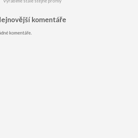
Vyrábíme stále stejné profily
ejnovější komentáře
ádné komentáře.