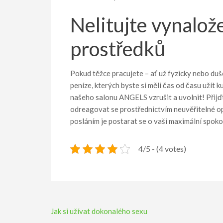
Nelitujte vynalož
prostředků
Pokud těžce pracujete – ať už fyzicky nebo du
peníze, kterých byste si měli čas od času užít 
našeho salonu ANGELS vzrušit a uvolnit! Přijď
odreagovat se prostřednictvím neuvěřitelné opa
posláním je postarat se o vaši maximální spoko
4/5 - (4 votes)
Navigace
Jak si užívat dokonalého sexu
pro