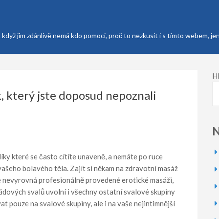
A když jim zdánlivě nemá kdo pomoci, proč to nezkusit i s tímto webem, j
H
, který jste doposud nepoznali
N
ky které se často cítíte unaveně, a nemáte po ruce
 vašeho bolavého těla. Zajít si někam na zdravotní masáž
c se nevyrovná profesionálně provedené
erotické masáži
,
dových svalů uvolní i všechny ostatní svalové skupiny
t pouze na svalové skupiny, ale i na vaše nejintimnější