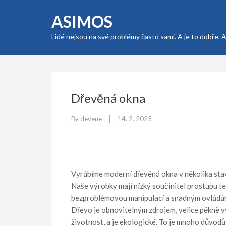
Skip
ASIMOS
to
content
Lidé nejsou na své problémy často sami. A je to dobře. 
(Press
Enter)
Dřevěná okna
By
devene
14. 2. 2025
Vyrábíme moderní dřevěná okna v několika stave
Naše výrobky mají nízký součinitel prostupu tepl
bezproblémovou manipulací a snadným ovládá
Dřevo je obnovitelným zdrojem, velice pěkně v
životnost, a je ekologické. To je mnoho důvodů