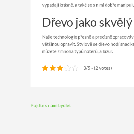
vypadají krásně, a také se s nimi dobře manipu
Dřevo jako skvělý
Naše technologie přesně a precizně zpracováva
většinou opravit. Stylově se dřevo hodí snad 
můžete z mnoha typů nátěrů, a lazur.
3/5 - (2 votes)
Navigace
Pojďte s námi bydlet
pro
příspěvek