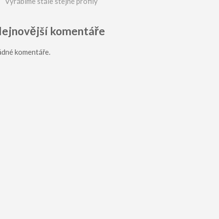
Vyrábíme stále stejné profily
ejnovější komentáře
ádné komentáře.