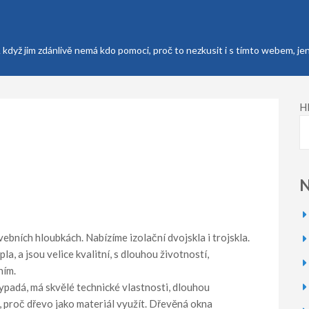
A když jim zdánlivě nemá kdo pomoci, proč to nezkusit i s tímto webem, j
H
N
bních hloubkách. Nabízíme izolační dvojskla i trojskla.
a, a jsou velice kvalitní, s dlouhou životností,
ním.
ypadá, má skvělé technické vlastnosti, dlouhou
, proč dřevo jako materiál využít.
Dřevěná okna