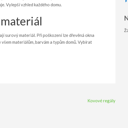
luje. Vylepší vzhled každého domu.
N
 materiál
Ž
jí surový materiál. Při poškození lze dřevěná okna
ke všem materiálům, barvám a typům domů. Vybírat
Kovové regály