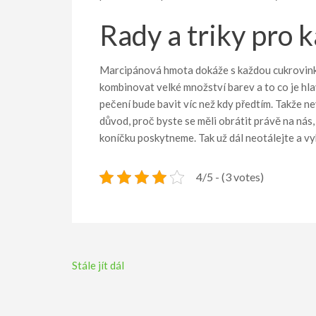
Rady a triky pro 
Marcipánová hmota
dokáže s každou cukrovink
kombinovat velké množství barev a to co je hlav
pečení bude bavit víc než kdy předtím. Takže ne
důvod, proč byste se měli obrátit právě na ná
koníčku poskytneme. Tak už dál neotálejte a vyb
4/5 - (3 votes)
Navigace
Stále jít dál
pro
příspěvek