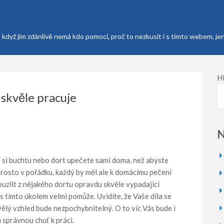
A když jim zdánlivě nemá kdo pomoci, proč to nezkusit i s tímto webem, j
H
skvěle pracuje
N
 si buchtu nebo dort upečete sami doma, než abyste
prosto v pořádku, každý by měl ale k domácímu pečení
uzlit z nějakého dortu opravdu skvěle vypadající
 tímto úkolem velmi pomůže. Uvidíte, že Vaše díla se
vělý vzhled bude nezpochybnitelný. O to víc Vás bude i
 správnou chuť k práci.