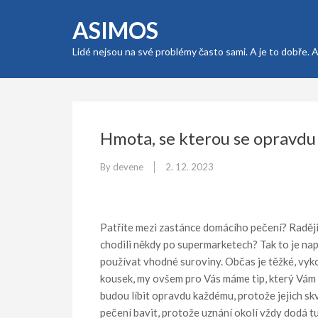
Skip
ASIMOS
to
content
Lidé nejsou na své problémy často sami. A je to dobře. 
(Press
Enter)
Hmota, se kterou se opravdu 
By
devene
2. 12. 2023
Patříte mezi zastánce domácího pečení? Raději
chodili někdy po supermarketech? Tak to je na
používat vhodné suroviny. Občas je těžké, vyko
kousek, my ovšem pro Vás máme tip, který Vám s
budou líbit opravdu každému, protože jejich sk
pečení bavit, protože uznání okolí vždy dodá tu