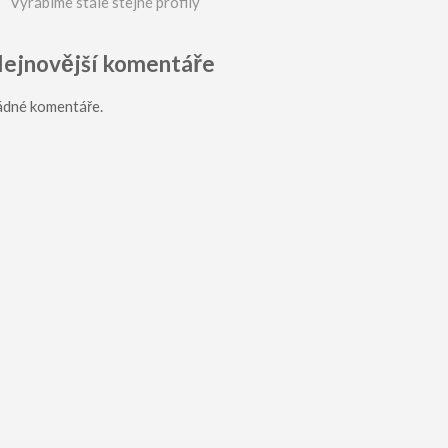
Vyrábíme stále stejné profily
ejnovější komentáře
ádné komentáře.