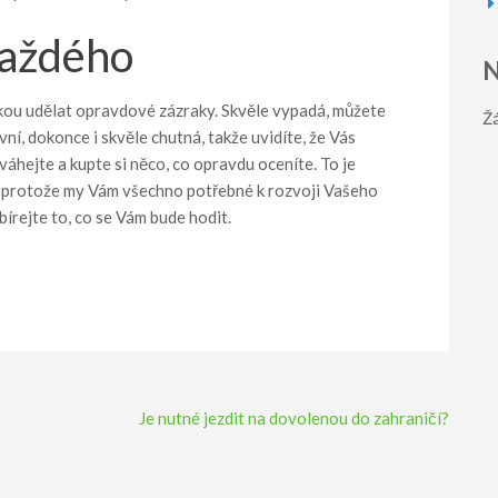
každého
N
ou udělat opravdové zázraky. Skvěle vypadá, můžete
Ž
ní, dokonce i skvěle chutná, takže uvidíte, že Vás
váhejte a kupte si něco, co opravdu oceníte. To je
s, protože my Vám všechno potřebné k rozvoji Vašeho
írejte to, co se Vám bude hodit.
Je nutné jezdit na dovolenou do zahraničí?