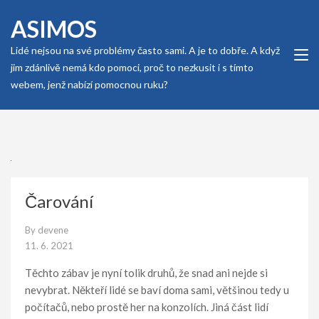
Skip
ASIMOS
to
content
Lidé nejsou na své problémy často sami. A je to dobře. A když
(Press
jim zdánlivě nemá kdo pomoci, proč to nezkusit i s tímto
Enter)
webem, jenž nabízí pomocnou ruku?
Čarování
By
devene
11. 6. 2021
Těchto zábav je nyní tolik druhů, že snad ani nejde si
nevybrat. Někteří lidé se baví doma sami, většinou tedy u
počítačů, nebo prostě her na konzolích. Jiná část lidí