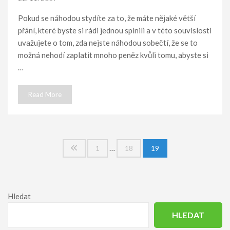
Pokud se náhodou stydíte za to, že máte nějaké větší
přání, které byste si rádi jednou splnili a v této souvislosti
uvažujete o tom, zda nejste náhodou sobečtí, že se to
možná nehodí zaplatit mnoho peněz kvůli tomu, abyste si
…
Read More
Stránkování
…
1
18
19
příspěvků
Hledat
HLEDAT