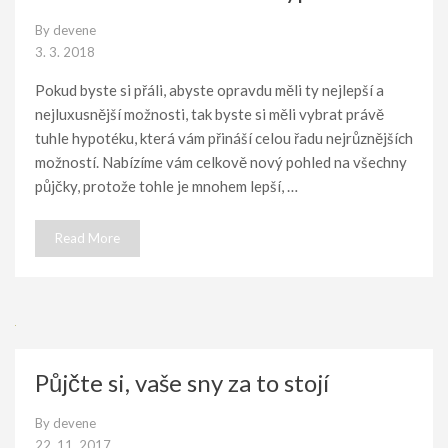
By
devene
3. 3. 2018
Pokud byste si přáli, abyste opravdu měli ty nejlepší a
nejluxusnější možnosti, tak byste si měli vybrat právě
tuhle hypotéku, která vám přináší celou řadu nejrůznějších
možností. Nabízíme vám celkově nový pohled na všechny
půjčky, protože tohle je mnohem lepší, …
Read More
Půjčte si, vaše sny za to stojí
By
devene
22. 11. 2017