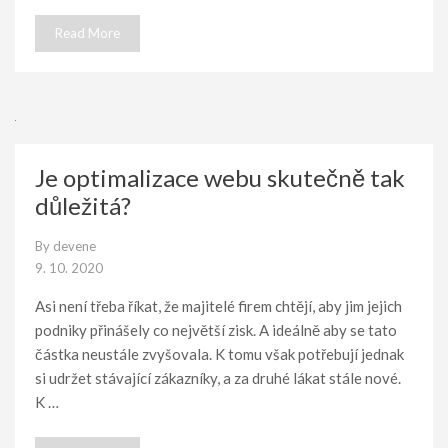
Read More
Je optimalizace webu skutečně tak
důležitá?
By
devene
9. 10. 2020
Asi není třeba říkat, že majitelé firem chtějí, aby jim jejich
podniky přinášely co největší zisk. A ideálně aby se tato
částka neustále zvyšovala. K tomu však potřebují jednak
si udržet stávající zákazníky, a za druhé lákat stále nové.
K …