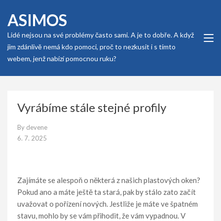
Skip
ASIMOS
to
content
Lidé nejsou na své problémy často sami. A je to dobře. A když
(Press
jim zdánlivě nemá kdo pomoci, proč to nezkusit i s tímto
Enter)
webem, jenž nabízí pomocnou ruku?
Vyrábíme stále stejné profily
By
devene
6. 7. 2025
Zajímáte se alespoň o některá z našich
plastových oken
?
Pokud ano a máte ještě ta stará, pak by stálo zato začít
uvažovat o pořízení nových. Jestliže je máte ve špatném
stavu, mohlo by se vám přihodit, že vám vypadnou. V