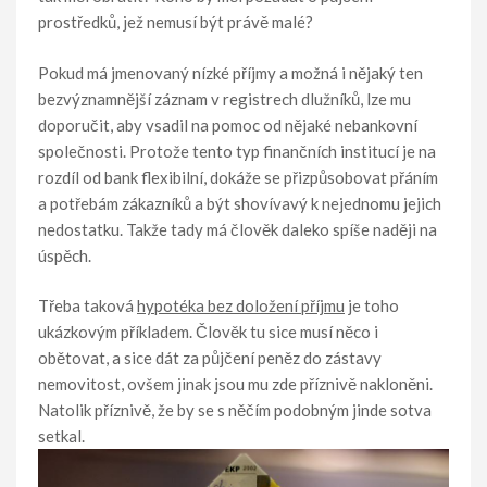
prostředků, jež nemusí být právě malé?
Pokud má jmenovaný nízké příjmy a možná i nějaký ten
bezvýznamnější záznam v registrech dlužníků, lze mu
doporučit, aby vsadil na pomoc od nějaké nebankovní
společnosti. Protože tento typ finančních institucí je na
rozdíl od bank flexibilní, dokáže se přizpůsobovat přáním
a potřebám zákazníků a být shovívavý k nejednomu jejich
nedostatku. Takže tady má člověk daleko spíše naději na
úspěch.
Třeba taková
hypotéka bez doložení příjmu
je toho
ukázkovým příkladem. Člověk tu sice musí něco i
obětovat, a sice dát za půjčení peněz do zástavy
nemovitost, ovšem jinak jsou mu zde příznivě nakloněni.
Natolik příznivě, že by se s něčím podobným jinde sotva
setkal.