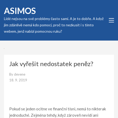
Skip
ASIMOS
to
content
Lidé nejsou na své problémy často sami. A je to dobře. A když
(Press
jim zdánlivě nemá kdo pomoci, proč to nezkusit i s tímto
Enter)
webem, jenž nabízí pomocnou ruku?
Jak vyřešit nedostatek peněz?
By
devene
18. 9. 2019
Pokud se jeden ocitne ve finanční tísni, nemá to nikterak
jednoduché. Zejména tehdy, když zároveň nevidí ani