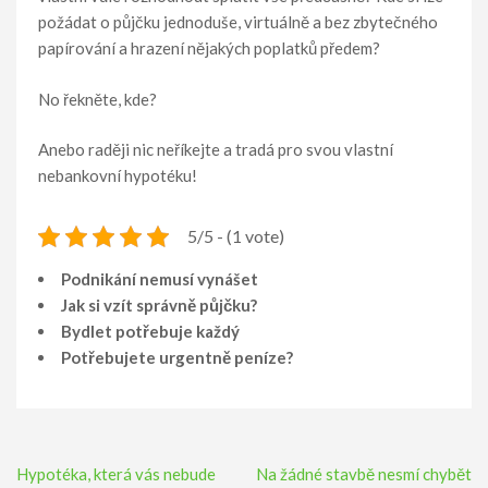
požádat o půjčku jednoduše, virtuálně a bez zbytečného
papírování a hrazení nějakých poplatků předem?
No řekněte, kde?
Anebo raději nic neříkejte a tradá pro svou vlastní
nebankovní hypotéku!
5/5 - (1 vote)
Podnikání nemusí vynášet
Jak si vzít správně půjčku?
Bydlet potřebuje každý
Potřebujete urgentně peníze?
Navigace
Hypotéka, která vás nebude
Na žádné stavbě nesmí chybět