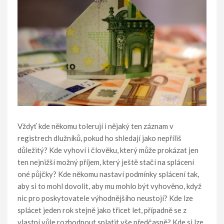
Vždyť kde někomu tolerují i nějaký ten záznam v
registrech dlužníků, pokud ho shledají jako nepříliš
důležitý? Kde vyhoví i člověku, který může prokázat jen
ten nejnižší možný příjem, který ještě stačí na splácení
oné půjčky? Kde někomu nastaví podmínky splácení tak,
aby si to mohl dovolit, aby mu mohlo být vyhověno, když
nic pro poskytovatele výhodnějšího neustojí? Kde lze
splácet jeden rok stejně jako třicet let, případně se z
vlastní vůle rozhodnout splatit vše předčasně? Kde si lze