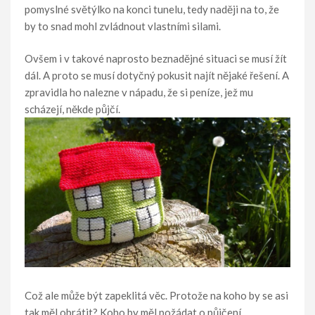
pomyslné světýlko na konci tunelu, tedy naději na to, že
by to snad mohl zvládnout vlastními silami.
Ovšem i v takové naprosto beznadějné situaci se musí žít
dál. A proto se musí dotyčný pokusit najít nějaké řešení. A
zpravidla ho nalezne v nápadu, že si peníze, jež mu
scházejí, někde půjčí.
Což ale může být zapeklitá věc. Protože na koho by se asi
tak měl obrátit? Koho by měl požádat o půjčení