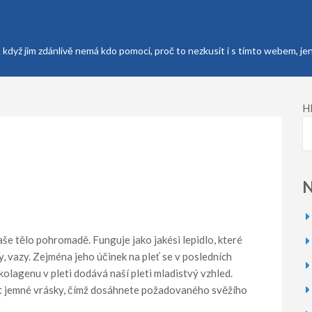
A když jim zdánlivě nemá kdo pomoci, proč to nezkusit i s tímto webem, j
H
N
naše tělo pohromadě. Funguje jako jakési lepidlo, které
by, vazy. Zejména jeho účinek na pleť se v posledních
olagenu v pleti dodává naší pleti mladistvý vzhled.
t jemné vrásky, čímž dosáhnete požadovaného svěžího