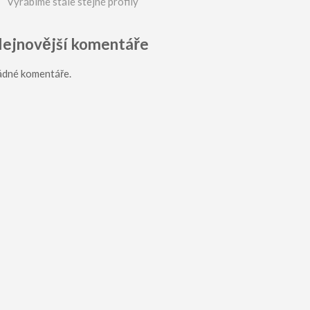
Vyrábíme stále stejné profily
ejnovější komentáře
ádné komentáře.