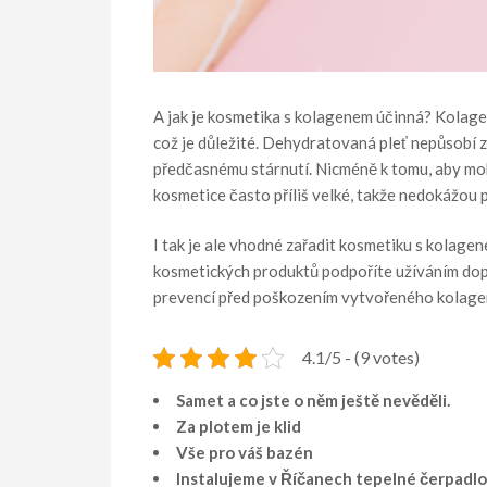
A jak je kosmetika s kolagenem účinná? Kolage
což je důležité. Dehydratovaná pleť nepůsobí 
předčasnému stárnutí. Nicméně k tomu, aby moh
kosmetice často příliš velké, takže nedokážou
I tak je ale vhodné zařadit kosmetiku s kolagen
kosmetických produktů podpoříte užíváním do
prevencí před poškozením vytvořeného kolage
4.1/5 - (9 votes)
Samet a co jste o něm ještě nevěděli.
Za plotem je klid
Vše pro váš bazén
Instalujeme v Říčanech tepelné čerpadlo