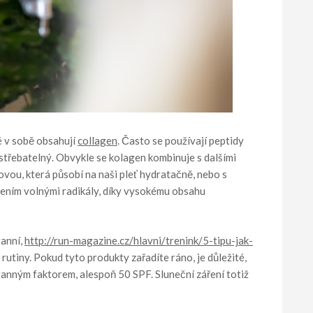
é v sobě obsahují
collagen
. Často se používají peptidy
střebatelný. Obvykle se kolagen kombinuje s dalšími
ovou, která působí na naši pleť hydratačně, nebo s
ozením volnými radikály, díky vysokému obsahu
ranní,
http://run-magazine.cz/hlavni/trenink/5-tipu-jak-
rutiny. Pokud tyto produkty zařadíte ráno, je důležité,
ranným faktorem, alespoň 50 SPF. Sluneční záření totiž