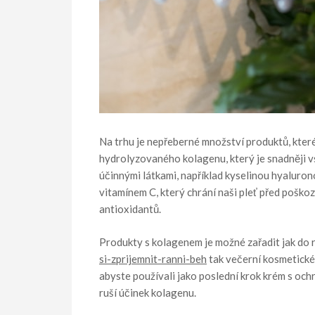
Na trhu je nepřeberné množství produktů, kter
hydrolyzovaného kolagenu, který je snadněji v
účinnými látkami, například kyselinou hyaluron
vitamínem C, který chrání naši pleť před pošk
antioxidantů.
Produkty s kolagenem je možné zařadit jak do 
si-zprijemnit-ranni-beh
tak večerní kosmetické 
abyste používali jako poslední krok krém s och
ruší účinek kolagenu.