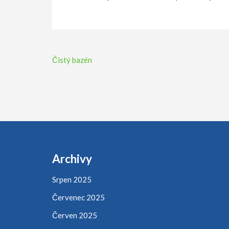
Navigace
Čistý bazén
pro
příspěvek
Archivy
Srpen 2025
Červenec 2025
Červen 2025