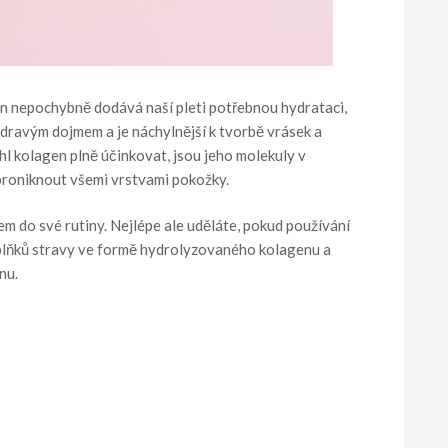
n nepochybně dodává naší pleti potřebnou hydrataci,
zdravým dojmem a je náchylnější k tvorbě vrásek a
l kolagen plně účinkovat, jsou jeho molekuly v
 proniknout všemi vrstvami pokožky.
em do své rutiny. Nejlépe ale uděláte, pokud používání
plňků stravy ve formě hydrolyzovaného kolagenu a
nu.