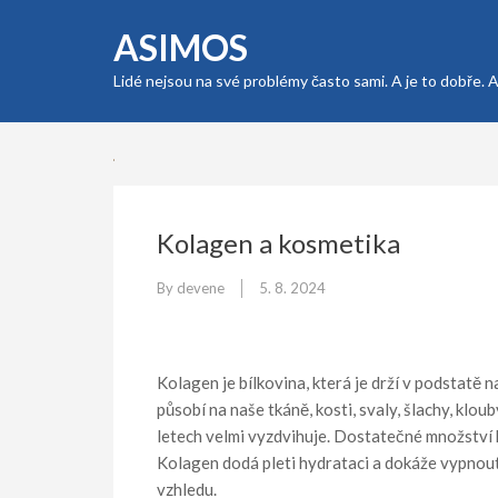
Skip
ASIMOS
to
content
Lidé nejsou na své problémy často sami. A je to dobře. 
(Press
Enter)
Kolagen a kosmetika
By
devene
5. 8. 2024
Kolagen je bílkovina, která je drží v podstatě 
působí na naše tkáně, kosti, svaly, šlachy, klou
letech velmi vyzdvihuje. Dostatečné množství k
Kolagen dodá pleti hydrataci a dokáže vypnou
vzhledu.