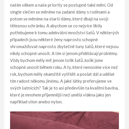
naším věkem a naše priority se postupně také mění. Od
single slečen se měníme na zadané dámy s rodinami a
potom se měníme na starší dámy, které dbají na svoji
tělesnou schránku. A abychom se co nejvíce líbily
potřebujeme k tomu adekvátní množství šatů. V některých
případech jsou některé ženy naprosto schopné
shromažďovat naprosto zbytečně tuny šatů, které nejsou
nikdy schopné unosit. A tím si jenom přidělávají problémy.
Vždy bychom měly mít jenom tolik šatů, kolik jsme
schopné unosit během roku. A ty, které nenosíme více než
rok, bychom měly okamžitě vytřídit a poslat dál a udělat
tím radost někomu jinému. A jaké látky preferujeme ve
svých šatnících? Tak je to asi především ta kvalitní bavlna,
které je mnohem příjemnější než umělá vlákna jako jen
například silon anebo nylon.