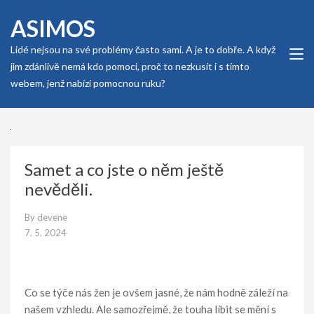
Skip
ASIMOS
to
content
Lidé nejsou na své problémy často sami. A je to dobře. A když
(Press
jim zdánlivě nemá kdo pomoci, proč to nezkusit i s tímto
Enter)
webem, jenž nabízí pomocnou ruku?
Samet a co jste o něm ještě
nevěděli.
By
devene
7. 5. 2024
Co se týče nás žen je ovšem jasné, že nám hodně záleží na
našem vzhledu. Ale samozřejmě, že touha líbit se mění s