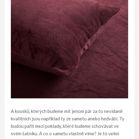
A kousků, kterých budeme mít jenom pár za to nevídaně
kvalitních jsou například ty ze sametu anebo hedvábí. Ty
budou pařit mezi poklady, které budeme schovávat ve
svém šatníku. A co o sametu vlastně víme? Je to velmi