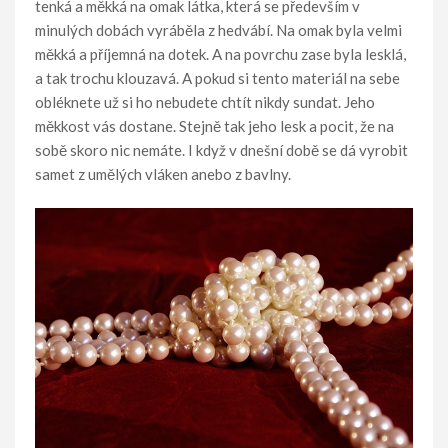
tenká a měkká na omak látka, která se především v
minulých dobách vyráběla z hedvábí. Na omak byla velmi
měkká a příjemná na dotek. A na povrchu zase byla lesklá,
a tak trochu klouzavá. A pokud si tento materiál na sebe
obléknete už si ho nebudete chtít nikdy sundat. Jeho
měkkost vás dostane. Stejně tak jeho lesk a pocit, že na
sobě skoro nic nemáte. I když v dnešní době se dá vyrobit
samet z umělých vláken anebo z bavlny.