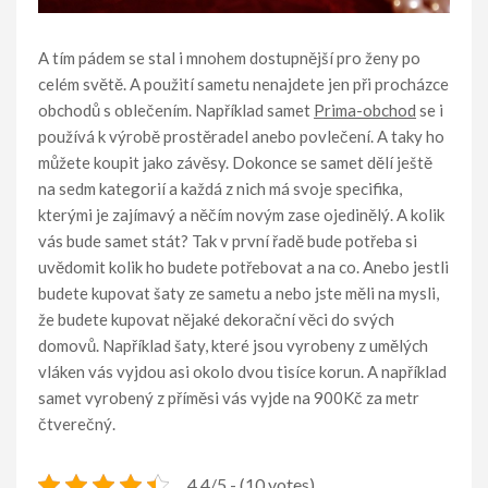
A tím pádem se stal i mnohem dostupnější pro ženy po
celém světě. A použití sametu nenajdete jen při procházce
obchodů s oblečením. Například samet
Prima-obchod
se i
používá k výrobě prostěradel anebo povlečení. A taky ho
můžete koupit jako závěsy. Dokonce se samet dělí ještě
na sedm kategorií a každá z nich má svoje specifika,
kterými je zajímavý a něčím novým zase ojedinělý. A kolik
vás bude samet stát? Tak v první řadě bude potřeba si
uvědomit kolik ho budete potřebovat a na co. Anebo jestli
budete kupovat šaty ze sametu a nebo jste měli na mysli,
že budete kupovat nějaké dekorační věci do svých
domovů. Například šaty, které jsou vyrobeny z umělých
vláken vás vyjdou asi okolo dvou tisíce korun. A například
samet vyrobený z příměsi vás vyjde na 900Kč za metr
čtverečný.
4.4/5 - (10 votes)