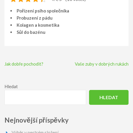
Pořízení psího společníka
Probuzení z pádu
Kolagen a kosmetika
Sůl do bazénu
Navigace
Jak dobře pochodit?
Vaše zuby v dobrých rukách
pro
příspěvek
Hledat
HLEDAT
Nejnovější příspěvky
Výběr v pestrém složení