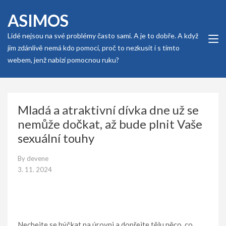
Skip
ASIMOS
to
content
Lidé nejsou na své problémy často sami. A je to dobře. A když
(Press
jim zdánlivě nemá kdo pomoci, proč to nezkusit i s tímto
Enter)
webem, jenž nabízí pomocnou ruku?
Mladá a atraktivní dívka dne už se
nemůže dočkat, až bude plnit Vaše
sexuální touhy
By
devene
3. 11. 2024
Nechejte se hýčkat na úrovni a dopřejte tělu něco, co