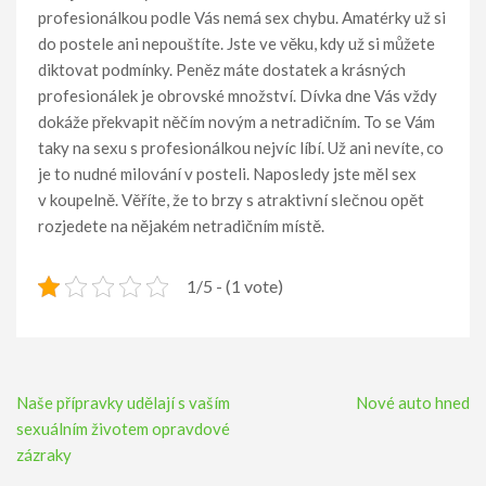
profesionálkou podle Vás nemá sex chybu. Amatérky už si
do postele ani nepouštíte. Jste ve věku, kdy už si můžete
diktovat podmínky. Peněz máte dostatek a krásných
profesionálek je obrovské množství.
Dívka dne
Vás vždy
dokáže překvapit něčím novým a netradičním. To se Vám
taky na sexu s profesionálkou nejvíc líbí. Už ani nevíte, co
je to nudné milování v posteli. Naposledy jste měl sex
v koupelně. Věříte, že to brzy s atraktivní slečnou opět
rozjedete na nějakém netradičním místě.
1/5 - (1 vote)
Navigace
Naše přípravky udělají s vaším
Nové auto hned
pro
sexuálním životem opravdové
příspěvek
zázraky