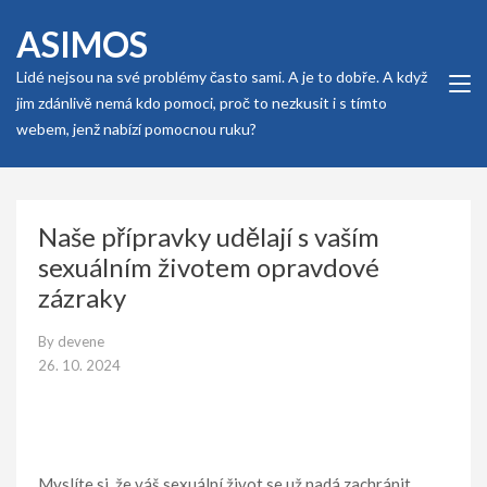
Skip
ASIMOS
to
content
Lidé nejsou na své problémy často sami. A je to dobře. A když
(Press
jim zdánlivě nemá kdo pomoci, proč to nezkusit i s tímto
Enter)
webem, jenž nabízí pomocnou ruku?
Naše přípravky udělají s vaším
sexuálním životem opravdové
zázraky
By
devene
26. 10. 2024
Myslíte si, že váš sexuální život se už nadá zachránit,