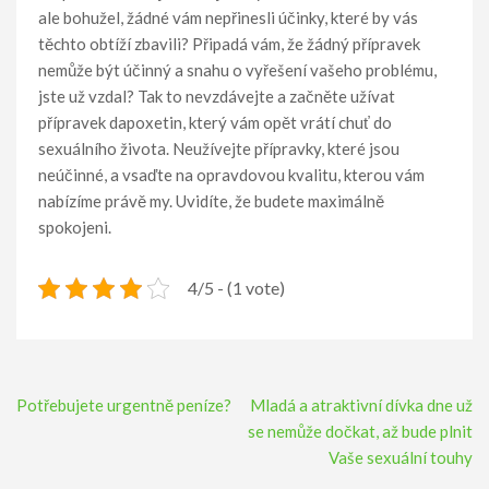
ale bohužel, žádné vám nepřinesli účinky, které by vás
těchto obtíží zbavili? Připadá vám, že žádný přípravek
nemůže být účinný a snahu o vyřešení vašeho problému,
jste už vzdal? Tak to nevzdávejte a začněte užívat
přípravek dapoxetin, který vám opět vrátí chuť do
sexuálního života. Neužívejte přípravky, které jsou
neúčinné, a vsaďte na opravdovou kvalitu, kterou vám
nabízíme právě my. Uvidíte, že budete maximálně
spokojeni.
4/5 - (1 vote)
Navigace
Potřebujete urgentně peníze?
Mladá a atraktivní dívka dne už
pro
se nemůže dočkat, až bude plnit
příspěvek
Vaše sexuální touhy