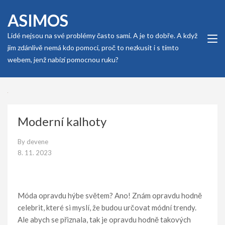
Skip
ASIMOS
to
content
Lidé nejsou na své problémy často sami. A je to dobře. A když
(Press
jim zdánlivě nemá kdo pomoci, proč to nezkusit i s tímto
Enter)
webem, jenž nabízí pomocnou ruku?
Moderní kalhoty
By
devene
8. 11. 2023
Móda opravdu hýbe světem? Ano! Znám opravdu hodně
celebrit, které si myslí, že budou určovat módní trendy.
Ale abych se přiznala, tak je opravdu hodně takových