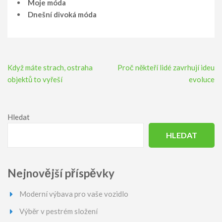
Moje móda
Dnešní divoká móda
Navigace
Když máte strach, ostraha
Proč někteří lidé zavrhují ideu
pro
objektů to vyřeší
evoluce
příspěvek
Hledat
HLEDAT
Nejnovější příspěvky
Moderní výbava pro vaše vozidlo
Výběr v pestrém složení