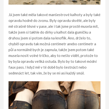
Já jsem také měla takové manšestrové kalhoty a byly také
opravdu hodně do zvonu. Byly opravdu skvělé, ale byly
mě strašně těsné v pase, ale i tak jsme prostě musela mít,
takže jsem si takhle do dírky u kalhot dala gumičku a
druhou jsem si potom dala na knoflík. Ano, drželo to,
chyběl opravdu tak možná centimetr anebo centimetr a
půl a normálně bych je zapnula, takže jsem potom také
musela nosit volné tričko, aby to nešlo vidět, protože to
by byla opravdu veliká ostuda. Bylo by to takové módní
faux pass. I když mě v té době bylo šestnáct nebo
sedmnáct let, tak vím, že by se mi asi každý smál.