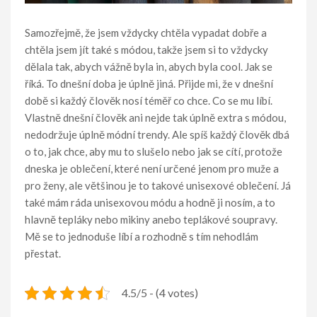
Samozřejmě, že jsem vždycky chtěla vypadat dobře a
chtěla jsem jít také s módou, takže jsem si to vždycky
dělala tak, abych vážně byla in, abych byla cool. Jak se
říká. To dnešní doba je úplně jiná. Přijde mi, že v dnešní
době si každý člověk nosí téměř co chce. Co se mu líbí.
Vlastně dnešní člověk ani nejde tak úplně extra s módou,
nedodržuje úplně módní trendy. Ale spíš každý člověk dbá
o to, jak chce, aby mu to slušelo nebo jak se cítí, protože
dneska je oblečení, které není určené jenom pro muže a
pro ženy, ale většinou je to takové unisexové oblečení. Já
také mám ráda unisexovou módu a hodně ji nosím, a to
hlavně tepláky nebo mikiny anebo teplákové soupravy.
Mě se to jednoduše líbí a rozhodně s tím nehodlám
přestat.
4.5/5 - (4 votes)