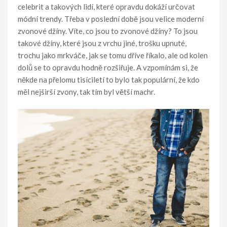
celebrit a takových lidí, které opravdu dokáží určovat
módní trendy. Třeba v poslední době jsou velice moderní
zvonové džíny. Víte, co jsou to zvonové džíny? To jsou
takové džíny, které jsou z vrchu jiné, trošku upnuté,
trochu jako mrkváče, jak se tomu dříve říkalo, ale od kolen
dolů se to opravdu hodně rozšiřuje. A vzpomínám si, že
někde na přelomu tisíciletí to bylo tak populární, že kdo
měl nejširší zvony, tak tím byl větší machr.