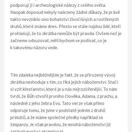
podporují ji i archeologické nálezy z celého světa.
Naopak doposud nebyly nalezeny žádné důkazy, že právě
takto nevzniklo ono bohatství živočišných a rostlinných
druhů, které známe dnes. Přesto se stále najdou lidé, kteří
prohlašují, že to zkrátka nemůže být pravda. Ovšem než je
začneme odsuzovat, měli bychom se podívat, co je
k takovému názoru vede.
Tím zdaleka nejběžnějším je fakt, že se přirozený vývoj
zkrátka neshoduje s tím, co říká jejich náboženství. Stačí
si vzít křesťanství, které je u nás nejrozšířenější. To nám
tvrdí, že Bůh stvořil prvního člověka, Adama, z prachu, a
následně z jeho žebra Evu. Tato verze však přímo
odporuje tomu, že jsme v podstatě jedním z druhů
primátů, a že máme společné předky například se
šimpanzy. Je však pravdou, že mnohá náboženství již
začínají evoluci akceptovat.