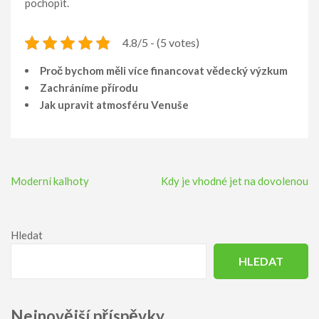
pochopit.
4.8/5 - (5 votes)
Proč bychom měli více financovat vědecký výzkum
Zachráníme přírodu
Jak upravit atmosféru Venuše
Navigace
Moderní kalhoty
Kdy je vhodné jet na dovolenou
pro
příspěvek
Hledat
HLEDAT
Nejnovější příspěvky