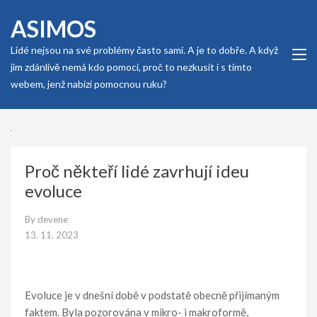
Skip
ASIMOS
to
content
Lidé nejsou na své problémy často sami. A je to dobře. A když
(Press
jim zdánlivě nemá kdo pomoci, proč to nezkusit i s tímto
Enter)
webem, jenž nabízí pomocnou ruku?
Proč někteří lidé zavrhují ideu
evoluce
By
devene
13. 11. 2023
Evoluce je v dnešní době v podstatě obecně přijímaným
faktem. Byla pozorována v mikro- i makroformě,