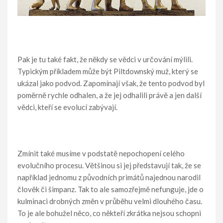
Pak je tu také fakt, že někdy se vědci v určování mýlili.
Typickým příkladem může být Piltdownský muž, který se
ukázal jako podvod. Zapomínají však, že tento podvod byl
poměrně rychle odhalen, a že jej odhalili právě a jen další
vědci, kteří se evolucí zabývají.
Zmínit také musíme v podstatě nepochopení celého
evolučního procesu. Většinou si jej představují tak, že se
například jednomu z původních primátů najednou narodil
člověk či šimpanz. Tak to ale samozřejmě nefunguje, jde o
kulminaci drobných změn v průběhu velmi dlouhého času.
To je ale bohužel něco, co někteří zkrátka nejsou schopni