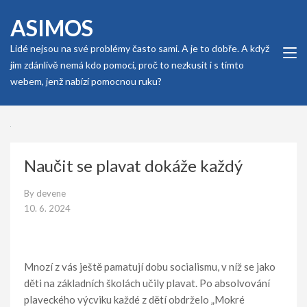
Skip
ASIMOS
to
content
Lidé nejsou na své problémy často sami. A je to dobře. A když
(Press
jim zdánlivě nemá kdo pomoci, proč to nezkusit i s tímto
Enter)
webem, jenž nabízí pomocnou ruku?
Naučit se plavat dokáže každý
By
devene
10. 6. 2024
Mnozí z vás ještě pamatují dobu socialismu, v níž se jako
děti na základních školách učily plavat. Po absolvování
plaveckého výcviku každé z dětí obdrželo „Mokré