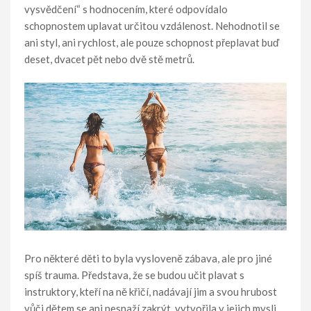
vysvědčení“ s hodnocením, které odpovídalo
schopnostem uplavat určitou vzdálenost. Nehodnotil se
ani styl, ani rychlost, ale pouze schopnost přeplavat buď
deset, dvacet pět nebo dvě stě metrů.
Pro některé děti to byla vysloveně zábava, ale pro jiné
spíš trauma. Představa, že se budou učit plavat s
instruktory, kteří na ně křičí, nadávají jim a svou hrubost
vůči dětem se ani nesnaží zakrýt, vytvořila v jejich mysli