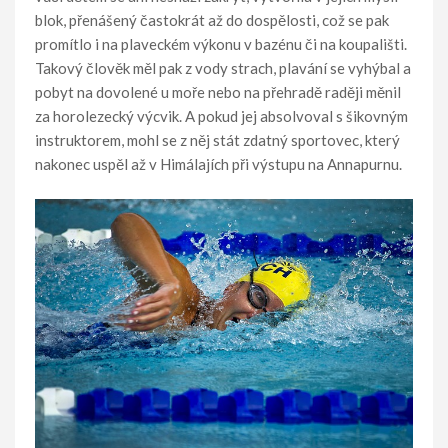
blok, přenášený častokrát až do dospělosti, což se pak
promítlo i na plaveckém výkonu v bazénu či na koupališti.
Takový člověk měl pak z vody strach, plavání se vyhýbal a
pobyt na dovolené u moře nebo na přehradě raději měnil
za horolezecký výcvik. A pokud jej absolvoval s šikovným
instruktorem, mohl se z něj stát zdatný sportovec, který
nakonec uspěl až v Himálajích při výstupu na Annapurnu.