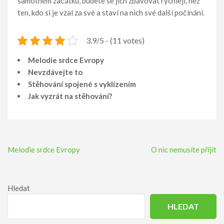
samotném začátku, budete se jich zbavovat rychleji, než
ten, kdo si je vzal za své a staví na nich své další počínání.
3.9/5 - (11 votes)
Melodie srdce Evropy
Nevzdávejte to
Stěhování spojené s vyklízením
Jak vyzrát na stěhování?
Navigace
Melodie srdce Evropy
O nic nemusíte přijít
pro
příspěvek
Hledat
HLEDAT