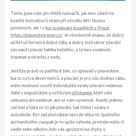
Tímto jsme vám jen chtěli naznačit, jak moc záleží na
kvalitě instruktorů nejen při výcviku dětí školou
povinných, ale i v
kurzu plavání dospělých v Praze
https://plaveckytrener.cz/
. Je všeobecně známo, že dobrý
učitel učitel mívá dobré žáky a dobrý instruktor plavání
zas naučí plavat takřka každého, a to bez osobních
traumat a strachu z vody.
Jestliže právě vy patříte k těm, co uplavali v plaveckém
kurzu sotva deset metrů, a plavání je pro vás dodnes tabu,
máte možnost využít individuální výuky plavání vedenou
lidmi s empatickým a vstřícným
přístupem
, kteří vám
nebudou ani nadávat, ani se vám vysmívat. Každý jednou
začínal a týká se to jak plavání, tak třeba i výuky v
autoškole. Být začátečníkem není zkrátka nic špatného
ani hanlivého, naopak je to spíše výhoda, protože máte-li
vedle sebe někoho, kdo vás upozorní na chyby v