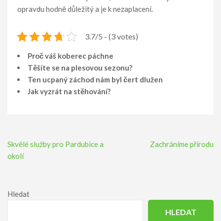
opravdu hodně důležitý a je k nezaplacení.
3.7/5 - (3 votes)
Proč váš koberec páchne
Těšíte se na plesovou sezonu?
Ten ucpaný záchod nám byl čert dlužen
Jak vyzrát na stěhování?
Navigace
Skvělé služby pro Pardubice a
Zachráníme přírodu
pro
okolí
příspěvek
Hledat
HLEDAT