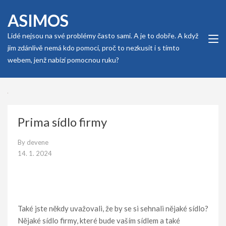
Skip
ASIMOS
to
content
Lidé nejsou na své problémy často sami. A je to dobře. A když
(Press
jim zdánlivě nemá kdo pomoci, proč to nezkusit i s tímto
Enter)
webem, jenž nabízí pomocnou ruku?
Prima sídlo firmy
By
devene
14. 1. 2024
Také jste někdy uvažovali, že by se si sehnali nějaké sídlo?
Nějaké sídlo firmy, které bude vaším sídlem a také