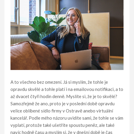
A to všechno bez omezení. Já si myslím, že tohle je
opravdu skvělé a tohle platí i na emailovou notifikaci, a to
až dvacet čtyři hodin denně. Myslíte si, že je to skvělé?
Samozřejmě že ano, proto je v poslední době opravdu
velice oblíbené sídlo firmy v Ostravě anebo virtuální
kancelář. Podle mého názoru uvidíte sami, že tohle se vám
vyplatí, protože také ušetříte spoustu peněz, ale také
navíc hodně času a myslím si, že v dnešní době je čas