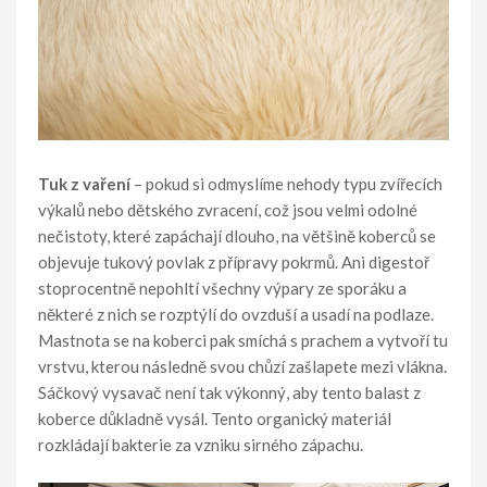
Tuk z vaření
– pokud si odmyslíme nehody typu zvířecích
výkalů nebo dětského zvracení, což jsou velmi odolné
nečistoty, které zapáchají dlouho, na většině koberců se
objevuje tukový povlak z přípravy pokrmů. Ani digestoř
stoprocentně nepohltí všechny výpary ze sporáku a
některé z nich se rozptýlí do ovzduší a usadí na podlaze.
Mastnota se na koberci pak smíchá s prachem a vytvoří tu
vrstvu, kterou následně svou chůzí zašlapete mezi vlákna.
Sáčkový vysavač není tak výkonný, aby tento balast z
koberce důkladně vysál. Tento organický materiál
rozkládají bakterie za vzniku sirného zápachu.