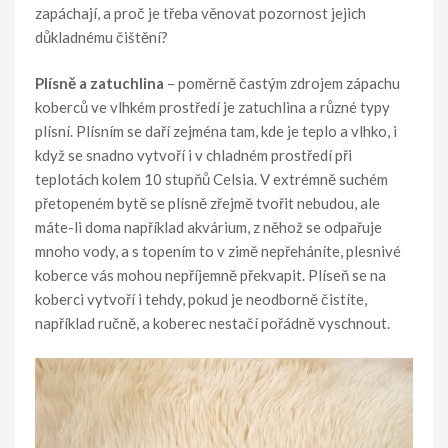
zapáchají, a proč je třeba věnovat pozornost jejich
důkladnému čištění?
Plísně a zatuchlina
– poměrně častým zdrojem zápachu
koberců ve vlhkém prostředí je zatuchlina a různé typy
plísní. Plísním se daří zejména tam, kde je teplo a vlhko, i
když se snadno vytvoří i v chladném prostředí při
teplotách kolem 10 stupňů Celsia. V extrémně suchém
přetopeném bytě se plísně zřejmě tvořit nebudou, ale
máte-li doma například akvárium, z něhož se odpařuje
mnoho vody, a s topením to v zimě nepřeháníte, plesnivé
koberce vás mohou nepříjemně překvapit. Plíseň se na
koberci vytvoří i tehdy, pokud je neodborně čistíte,
například ručně, a koberec nestačí pořádně vyschnout.