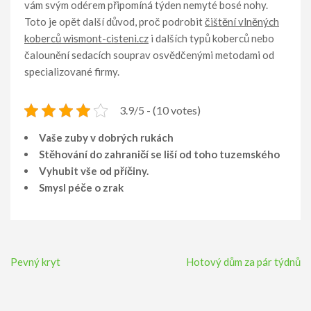
vám svým odérem připomíná týden nemyté bosé nohy.
Toto je opět další důvod, proč podrobit
čištění vlněných
koberců wismont-cisteni.cz
i dalších typů koberců nebo
čalounění sedacích souprav osvědčenými metodami od
specializované firmy.
3.9/5 - (10 votes)
Vaše zuby v dobrých rukách
Stěhování do zahraničí se liší od toho tuzemského
Vyhubit vše od příčiny.
Smysl péče o zrak
Navigace
Pevný kryt
Hotový dům za pár týdnů
pro
příspěvek