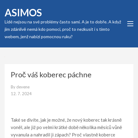
Skip
ASIMOS
to
content
Lidé nejsou na své problémy často sami. A je to dobře. A když
(Press
jim zdánlivě nemá kdo pomoci, proč to nezkusit i s tímto
Enter)
webem, jenž nabízí pomocnou ruku?
Proč váš koberec páchne
By
devene
12. 7. 2024
Také se divíte, jak je možné, že nový koberec tak krásně
voněl, ale již po velmi krátké době několika měsíců vůně
vyvanula a nahradil ji zápach? Proč vlastně koberce