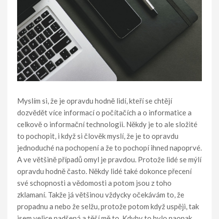
Myslím si, že je opravdu hodně lidí, kteří se chtějí
dozvědět více informací o počítačích a o informatice a
celkově o informační technologii. Někdy je to ale složité
to pochopit, i když si člověk myslí, že je to opravdu
jednoduché na pochopení a že to pochopí ihned napoprvé.
A ve většině případů omyl je pravdou. Protože lidé se mýlí
opravdu hodně často. Někdy lidé také dokonce přecení
své schopnosti a vědomosti a potom jsou z toho
zklamaní. Takže já většinou vždycky očekávám to, že
propadnu a nebo že selžu, protože potom když uspěji, tak
jsem velice nadšená a těší mě to. Kdyby to bylo naopak,