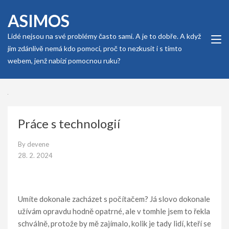
Skip
ASIMOS
to
content
Lidé nejsou na své problémy často sami. A je to dobře. A když
(Press
jim zdánlivě nemá kdo pomoci, proč to nezkusit i s tímto
Enter)
webem, jenž nabízí pomocnou ruku?
Práce s technologií
By
devene
28. 2. 2024
Umíte dokonale zacházet s počítačem? Já slovo dokonale
užívám opravdu hodně opatrné, ale v tomhle jsem to řekla
schválně, protože by mě zajímalo, kolik je tady lidí, kteří se