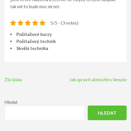
tak mě to bude moc mrzet.
5/5 - (3 votes)
Počítačové kurzy
Počítačový technik
Skvělá technika
Navigace
Zlá láska
Jak upravit atmosféru Venuše
pro
příspěvek
Hledat
HLEDAT