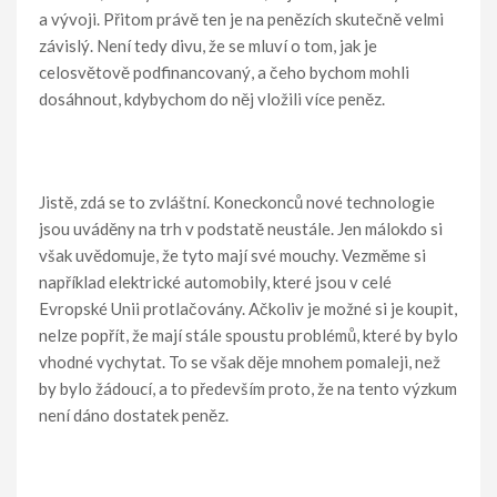
a vývoji. Přitom právě ten je na penězích skutečně velmi
závislý. Není tedy divu, že se mluví o tom, jak je
celosvětově podfinancovaný, a čeho bychom mohli
dosáhnout, kdybychom do něj vložili více peněz.
Jistě, zdá se to zvláštní. Koneckonců nové technologie
jsou uváděny na trh v podstatě neustále. Jen málokdo si
však uvědomuje, že tyto mají své mouchy. Vezměme si
například elektrické automobily, které jsou v celé
Evropské Unii protlačovány. Ačkoliv je možné si je koupit,
nelze popřít, že mají stále spoustu problémů, které by bylo
vhodné vychytat. To se však děje mnohem pomaleji, než
by bylo žádoucí, a to především proto, že na tento výzkum
není dáno dostatek peněz.