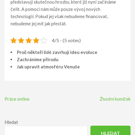
představují skutečnou hrozbu, které již nyní začínáme
čelit. A pomoci nám může pouze vývoj nových
technologií. Pokud jej však nebudeme financovat,
nebudeme jej mít jak přestát.
4/5 - (5 votes)
Proč někteří lidé zavrhují ideu evoluce
Zachráníme přírodu
Jak upravit atmosféru Venuše
Navigace
Práce online
Životní koníček
pro
příspěvek
Hledat
HLEDAT