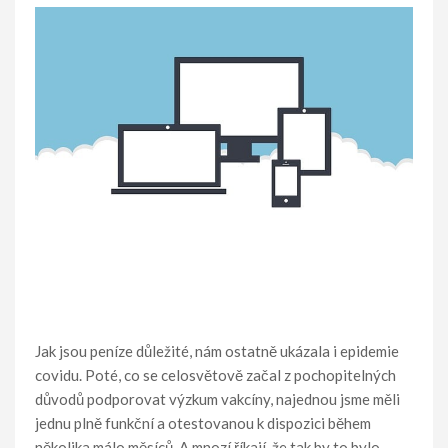
Jak jsou peníze důležité, nám ostatně ukázala i epidemie
covidu. Poté, co se celosvětově začal z pochopitelných
důvodů podporovat výzkum vakcíny, najednou jsme měli
jednu plně funkční a otestovanou k dispozici během
několika málo měsíců. A mnozí říkají, že tak by to bylo